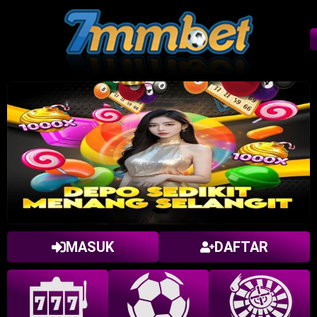
MASUK
DAFTAR