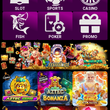
SLOT
SPORTS
CASINO
FISH
POKER
PROMO