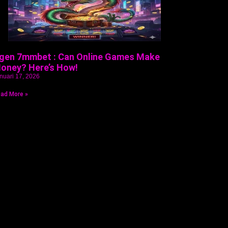
gen 7mmbet : Can Online Games Make
oney? Here’s How!
nuari 17, 2026
ad More »