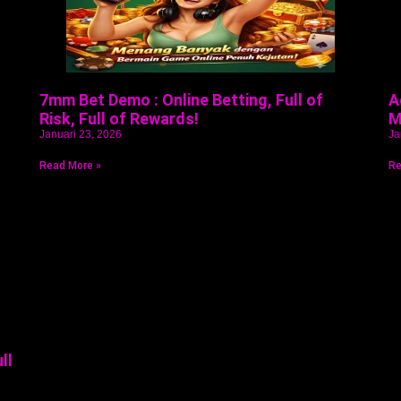
7mm Bet Demo : Online Betting, Full of
A
Risk, Full of Rewards!
M
Januari 23, 2026
Ja
Read More »
Re
ll