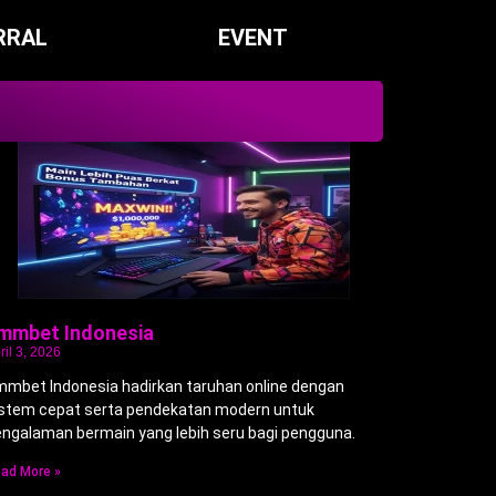
RRAL
EVENT
mmbet Indonesia
ril 3, 2026
mbet Indonesia hadirkan taruhan online dengan
istem cepat serta pendekatan modern untuk
ngalaman bermain yang lebih seru bagi pengguna.
ad More »