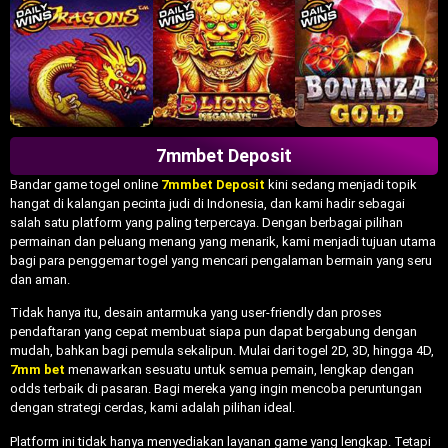
7mmbet Deposit
Bandar game togel online
7mmbet Deposit
kini sedang menjadi topik
hangat di kalangan pecinta judi di Indonesia, dan kami hadir sebagai
salah satu platform yang paling terpercaya. Dengan berbagai pilihan
permainan dan peluang menang yang menarik, kami menjadi tujuan utama
bagi para penggemar togel yang mencari pengalaman bermain yang seru
dan aman.
Tidak hanya itu, desain antarmuka yang user-friendly dan proses
pendaftaran yang cepat membuat siapa pun dapat bergabung dengan
mudah, bahkan bagi pemula sekalipun. Mulai dari togel 2D, 3D, hingga 4D,
7mm bet
menawarkan sesuatu untuk semua pemain, lengkap dengan
odds terbaik di pasaran.
Bagi mereka yang ingin mencoba peruntungan
dengan strategi cerdas, kami adalah pilihan ideal.
Platform ini tidak hanya menyediakan layanan game yang lengkap. Tetapi