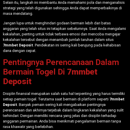
Selain itu, langkah ini membantu Anda memahami pola dan menganalisis
strategi yang telah digunakan sehingga Anda dapat memperbaikinya di
masa mendatang.
Jangan lupa untuk menghindari godaan bermain lebih dari batas
anggaran yang telah situs ini tetapkan sebelumnya. Saat Anda mengalami
kekalahan, penting untuk tidak terbawa emosi dan mencoba mengejar
kekalahan tersebut dengan menambah jumlah taruhan dalam situs
7mmbet Deposit
. Pendekatan ini sering kali berujung pada kehabisan
dana dengan cepat.
Pentingnya Perencanaan Dalam
Bermain Togel Di
7mmbet
Deposit
Disiplin finansial merupakan salah satu hal terpenting yang harus termiliki
setiap pemain togel. Terutama saat bermain di platform seperti
7mmbet
Deposit
. Banyak pemain sering kali mengabaikan pentingnya
perencanaan dan akhirnya terjebak dalam lingkaran kekalahan yang sulit
terhindari. Dengan memiliki rencana yang jelas dan disiplin terhadap
anggaran permainan. Anda bisa menikmati pengalaman bermain tanpa
rasa khawatir yang berlebihan.