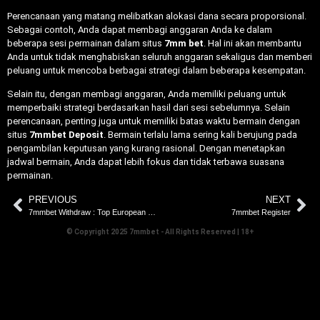
Perencanaan yang matang melibatkan alokasi dana secara proporsional.
Sebagai contoh, Anda dapat membagi anggaran Anda ke dalam
beberapa sesi permainan dalam situs
7mm bet
. Hal ini akan membantu
Anda untuk tidak menghabiskan seluruh anggaran sekaligus dan memberi
peluang untuk mencoba berbagai strategi dalam beberapa kesempatan.
Selain itu, dengan membagi anggaran, Anda memiliki peluang untuk
memperbaiki strategi berdasarkan hasil dari sesi sebelumnya.
Selain
perencanaan, penting juga untuk memiliki batas waktu bermain dengan
situs
7mmbet Deposit
. Bermain terlalu lama sering kali berujung pada
pengambilan keputusan yang kurang rasional. Dengan menetapkan
jadwal bermain, Anda dapat lebih fokus dan tidak terbawa suasana
permainan.
PREVIOUS
NEXT
7mmbet Withdraw : Top European League Predictions for Tonight
7mmbet Register
© Copyright 2025 7mmbet - All Rights Reserved | 18+