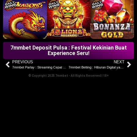
7mmbet Deposit Pulsa : Festival Kekinian Buat
Experience Seru!
PREVIOUS
NEXT
7mmbet Parlay : Streaming Cepat Untuk Pecinta Konten Trending!
7mmbet Betting : Hiburan Digital yang Bikin Hari-Hari Kamu Seru!
© Copyright 2025 7mmbet - All Rights Reserved | 18+